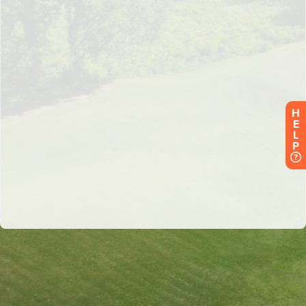
H
E
L
P