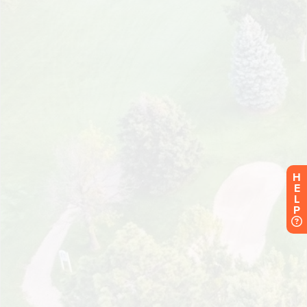
H
E
L
P