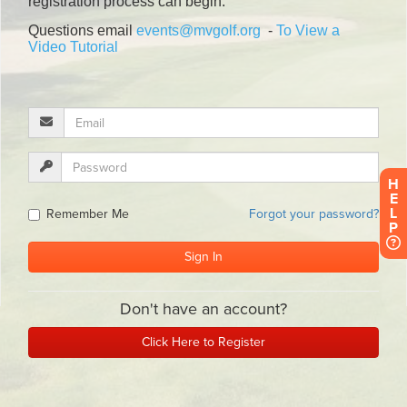
H
E
L
P