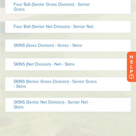
H
E
L
P