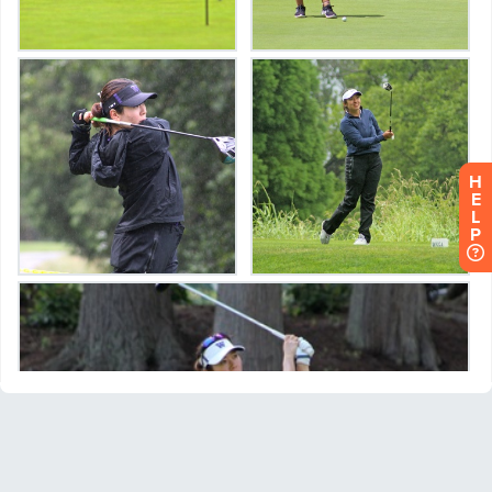
H
E
L
P