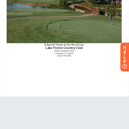
H
E
L
P