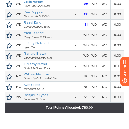
H
E
L
P