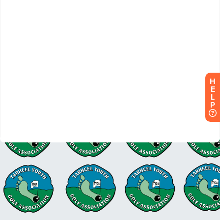
H
E
L
P