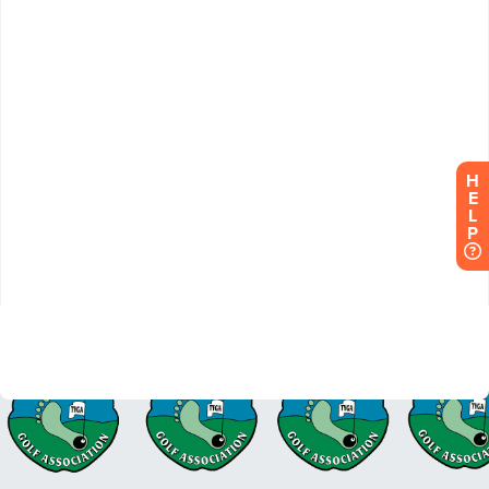
H
E
L
P