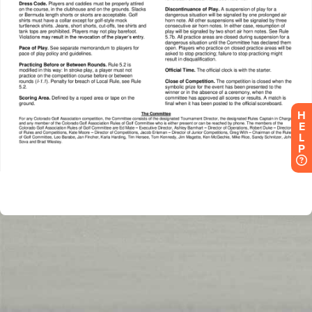
H
E
L
P