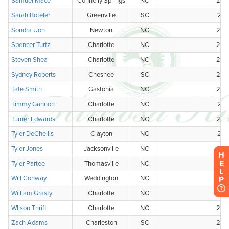
H
E
L
P