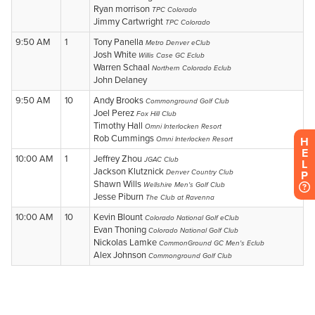
H
E
L
P