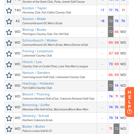
H
E
L
P