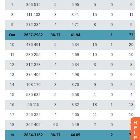
H
E
L
P