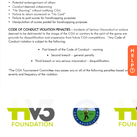
H
E
L
P