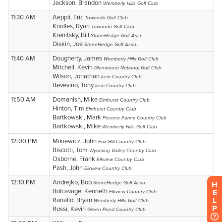
H
E
L
P