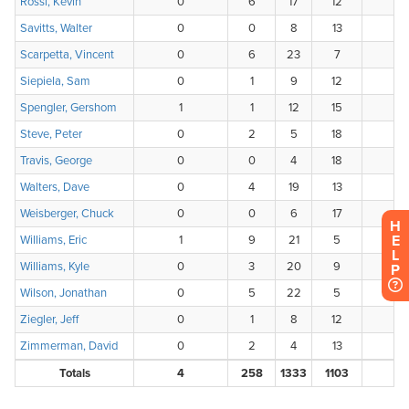
H
E
L
P