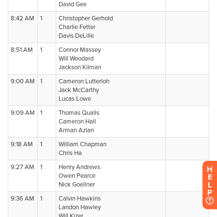
H
E
L
P