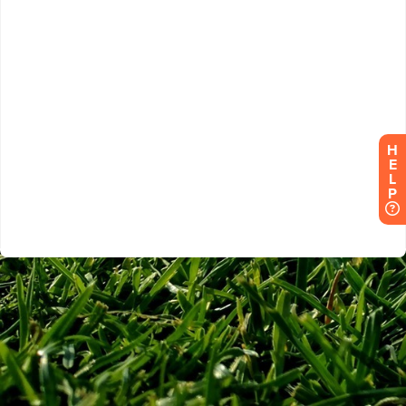
H
E
L
P