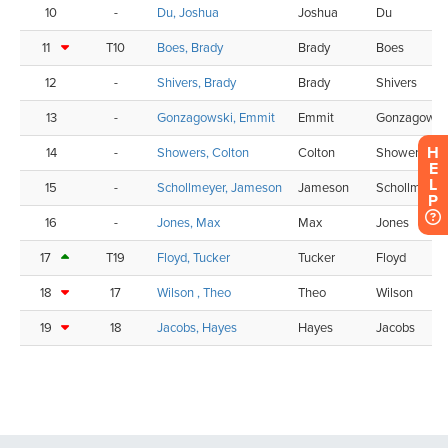
H
E
L
P