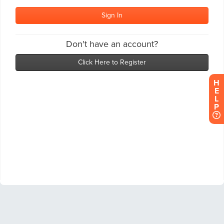
H
E
L
P