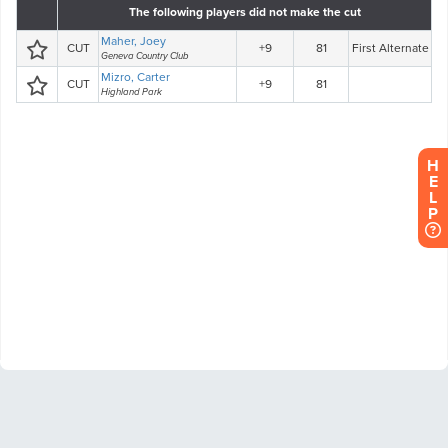
H
E
L
P