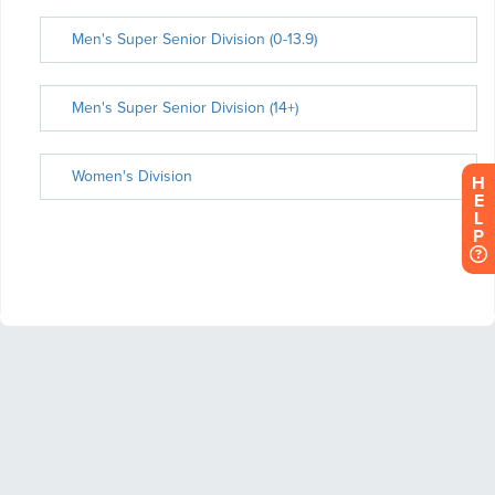
H
E
L
P