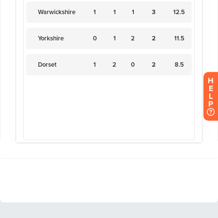
H
E
L
P