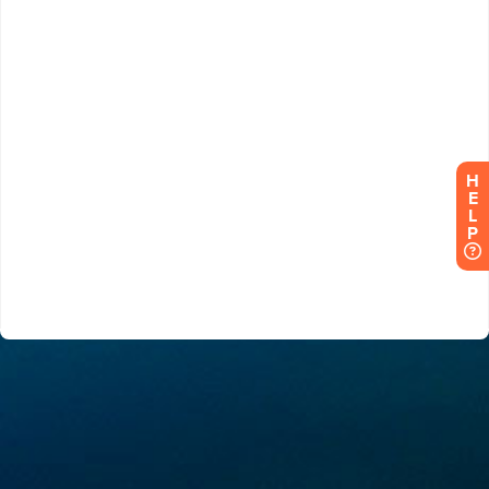
H
E
L
P