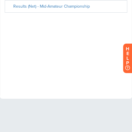
H
E
L
P