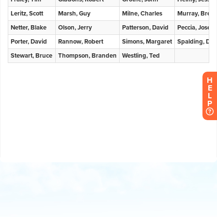
H
E
L
P