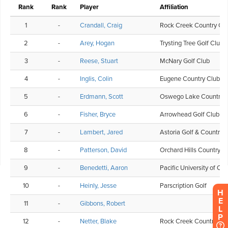
H
E
L
P