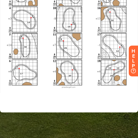
H
E
L
P