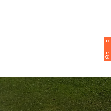
H
E
L
P