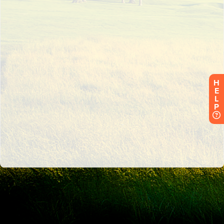
H
E
L
P