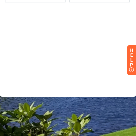
H
E
L
P