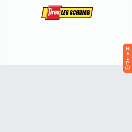
H
E
L
P