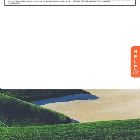
H
E
L
P