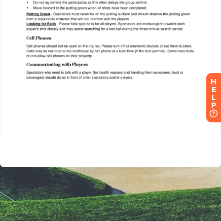
H
E
L
P