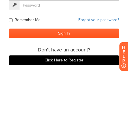
H
E
L
P