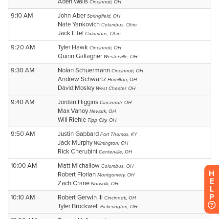
H
E
L
P