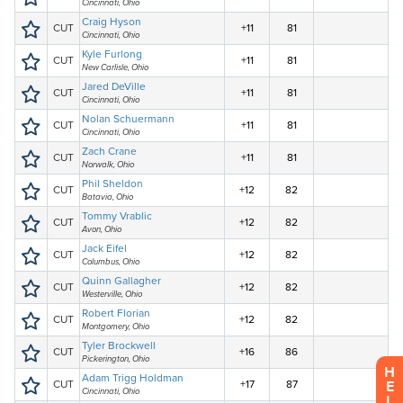
H
E
L