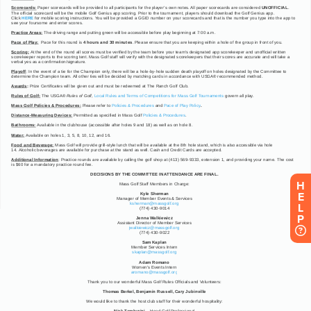
H
E
L
P