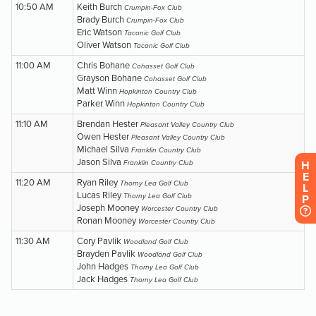
H
E
L
P