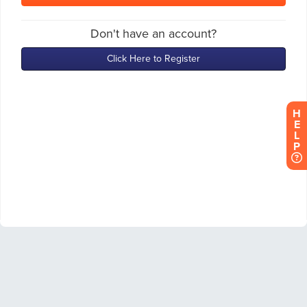
H
E
L
P