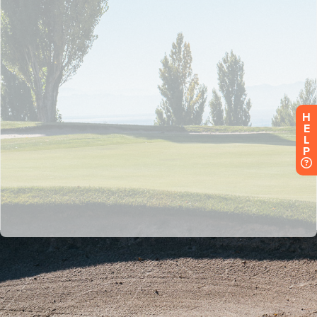
H
E
L
P