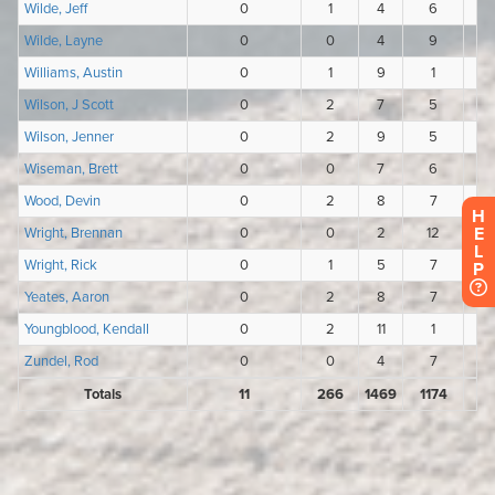
H
E
L
P