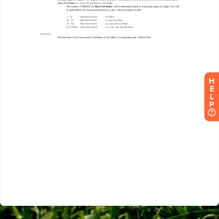
H
E
L
P