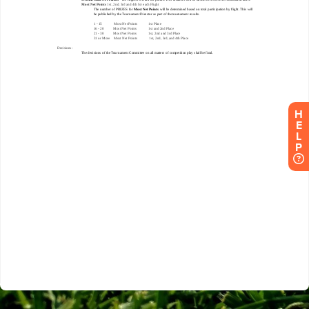
H
E
L
P