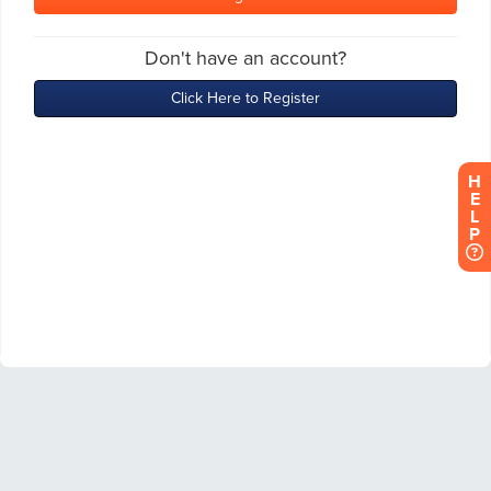
H
E
L
P