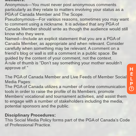
H
E
L
P