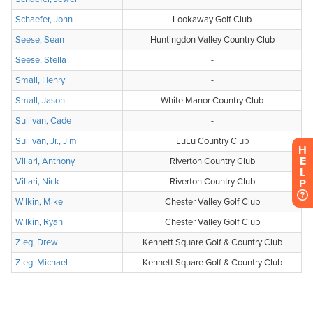
H
E
L
P