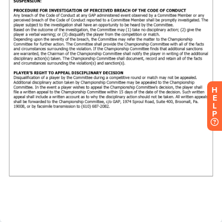
H
E
L
P