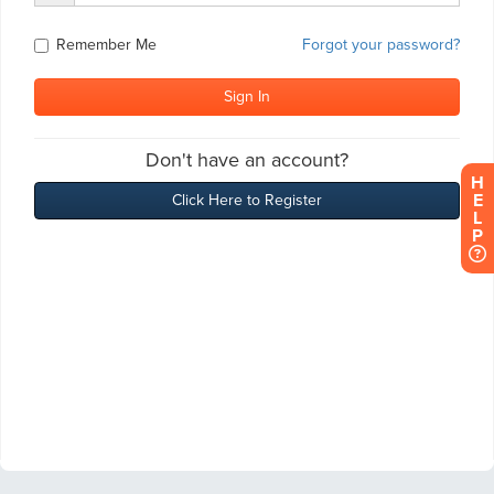
H
E
L
P